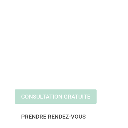
Thérapie Pour
Infertilité et
FIV à Ottawa
Nous vous soutenons à travers les
défis émotionnels des luttes de
fertilité afin que vous vous sentiez
plus ancré et soutenu.
CONSULTATION GRATUITE
PRENDRE RENDEZ-VOUS